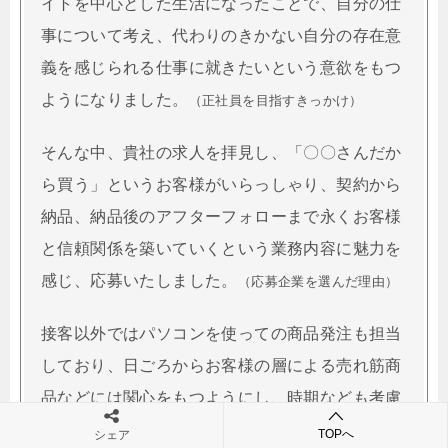
イトを中心とした生活になったことで、自分の仕
事について考え、代わりのきかない自分の存在意
義を感じられる仕事に就きたいという意欲をもつ
ようになりました。
（正社員を目指すきっかけ）
そんな中、貴社の求人を拝見し、「〇〇さんだか
ら買う」というお客様がいらっしゃり、契約から
納品、納品後のアフターフォローまで永くお客様
と信頼関係を築いていくという業務内容に魅力を
感じ、応募いたしました。
（応募企業を選んだ理由）
接客以外ではパソコンを使っての商品発注も担当
しており、日ごろからお客様の層による売れ筋商
品などには関心をもつようにし、時期なども考慮
し先読みをした効率のよい商品在庫になるよう意
TOPへ
シェア