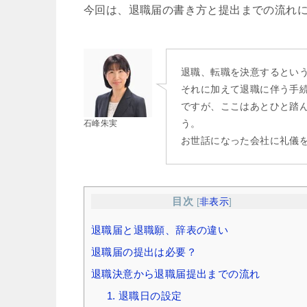
今回は、退職届の書き方と提出までの流れ
退職、転職を決意するとい
それに加えて退職に伴う手
ですが、ここはあとひと踏
う。
石峰朱実
お世話になった会社に礼儀
目次
[
非表示
]
退職届と退職願、辞表の違い
退職届の提出は必要？
退職決意から退職届提出までの流れ
1. 退職日の設定