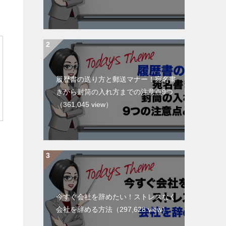
履歴書の送り方と郵送マナー！宛名書
きから封筒の入れ方までの注意点9つ
（361,045 view）
今すぐ会社を辞めたい！ストレスなく
会社を辞める方法
（297,628 view）